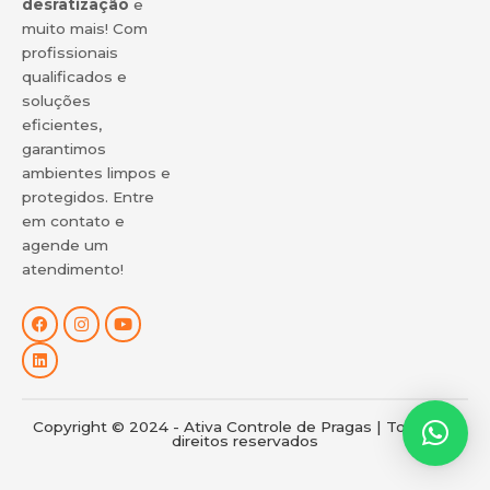
desratização
e
muito mais! Com
profissionais
qualificados e
soluções
eficientes,
garantimos
ambientes limpos e
protegidos. Entre
em contato e
agende um
atendimento!
F
L
I
Y
a
i
n
o
c
n
s
u
e
k
t
t
b
e
a
u
o
d
g
b
o
i
r
e
Copyright © 2024 - Ativa Controle de Pragas | Todos os
k
n
a
direitos reservados
m